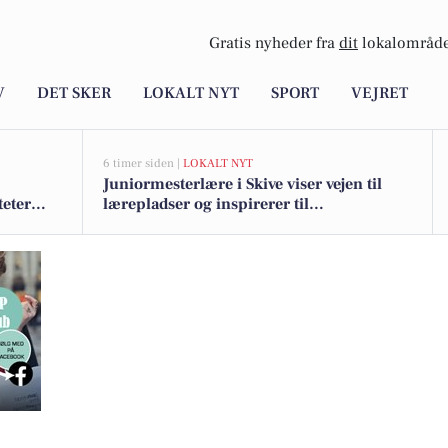
Gratis nyheder fra
dit
lokalområde
V
DET SKER
LOKALT NYT
SPORT
VEJRET
6 timer siden |
LOKALT NYT
Juniormesterlære i Skive viser vejen til
teter
lærepladser og inspirerer til
landsdækkende samarbejde
ard 5A’s charme med Nybolig Skive I/S