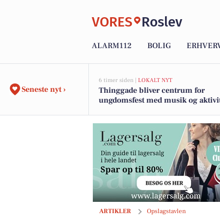
VORES
Roslev
ALARM112
BOLIG
ERHVER
6 timer siden |
LOKALT NYT
Seneste nyt ›
Thinggade bliver centrum for
ungdomsfest med musik og aktivi
under Skives 700-års jubilæum
Åbent hus i Skive: Udforsk Sdr Boulev
ARTIKLER
Opslagstavlen