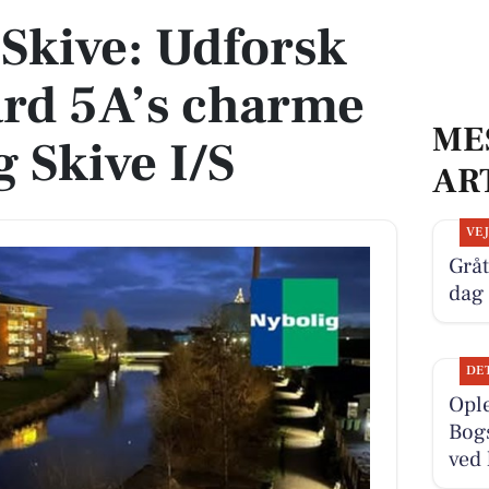
 Skive: Udforsk
ard 5A’s charme
ME
 Skive I/S
AR
VE
Gråt
dag
DE
Ople
Bogs
ved