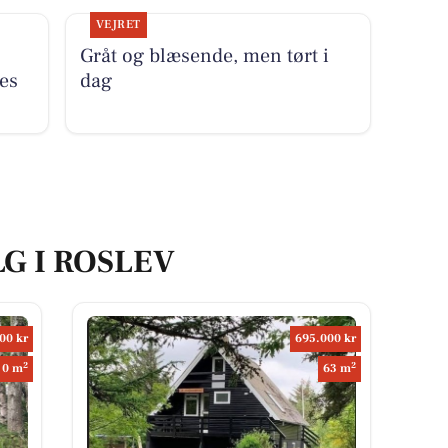
VEJRET
Gråt og blæsende, men tørt i
es
dag
LG I ROSLEV
00 kr
695.000 kr
2
2
0 m
63 m