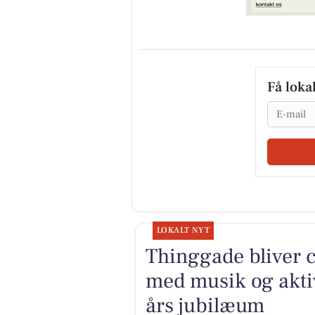
Få loka
Email
LOKALT NYT
Thinggade bliver 
med musik og aktiv
års jubilæum