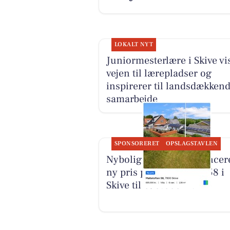
LOKALT NYT
Juniormesterlære i Skive vi
vejen til lærepladser og
inspirerer til landsdækken
samarbejde
SPONSORERET
OPSLAGSTAVLEN
Nybolig Skive I/S annoncer
ny pris på Mølletoften 58 i
Skive til 695.000 kr.