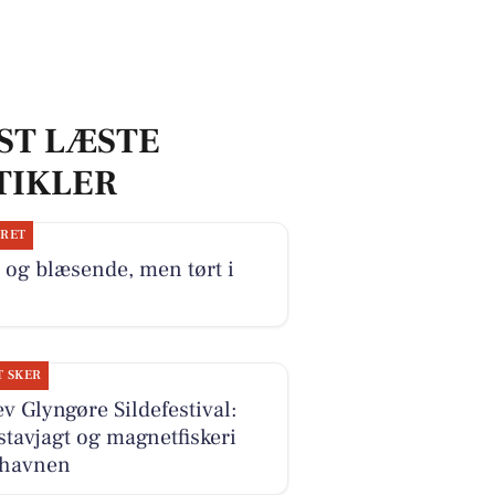
ST LÆSTE
TIKLER
JRET
 og blæsende, men tørt i
T SKER
v Glyngøre Sildefestival:
tavjagt og magnetfiskeri
 havnen