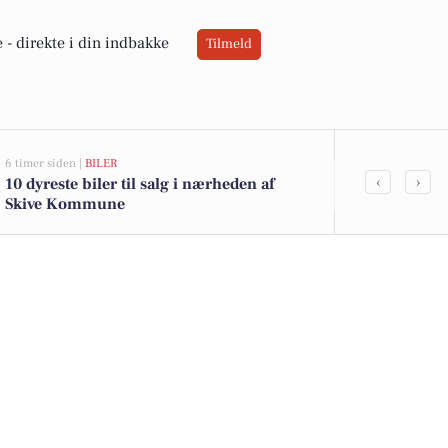
 -
direkte i din indbakke
Tilmeld
6 timer siden |
BILER
11 timer siden |
L
‹
›
10 dyreste biler til salg i nærheden af
Skive Kommu
Skive Kommune
dialog om fai
færgepriorit