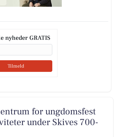
le nyheder GRATIS
Tilmeld
centrum for ungdomsfest
iteter under Skives 700-