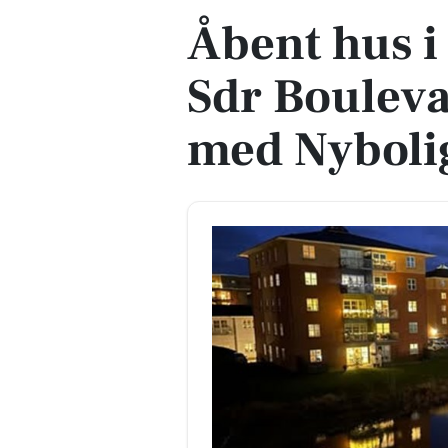
Åbent hus i
Sdr Boulev
med Nybolig