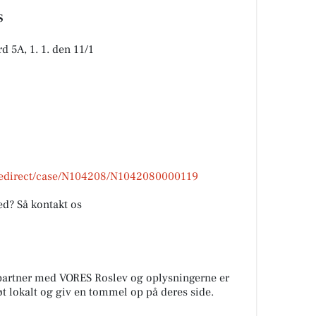
S
d 5A, 1. 1. den 11/1
/redirect/case/N104208/N1042080000119
d? Så kontakt os
 partner med VORES Roslev og oplysningerne er
tøt lokalt og giv en tommel op på deres side.