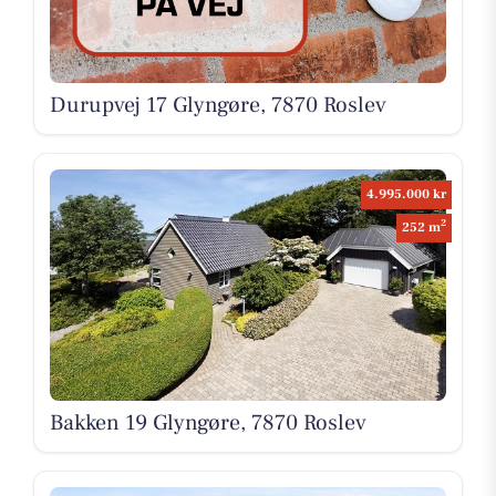
Durupvej 17 Glyngøre, 7870 Roslev
4.995.000 kr
2
252 m
Bakken 19 Glyngøre, 7870 Roslev