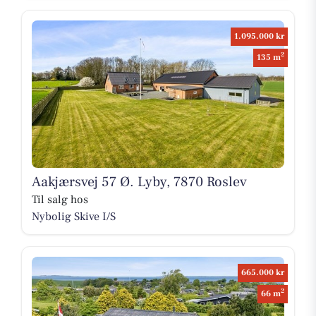
1.095.000 kr
2
135 m
Aakjærsvej 57 Ø. Lyby, 7870 Roslev
Til salg hos
Nybolig Skive I/S
665.000 kr
2
66 m