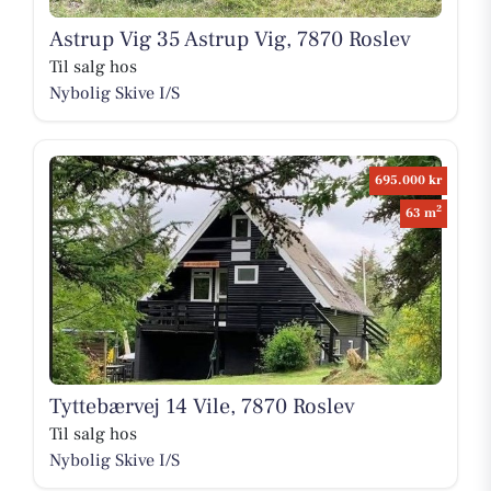
Astrup Vig 35 Astrup Vig, 7870 Roslev
Til salg hos
Nybolig Skive I/S
695.000 kr
2
63 m
Tyttebærvej 14 Vile, 7870 Roslev
Til salg hos
Nybolig Skive I/S