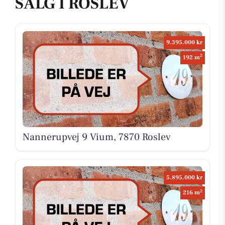
SALG I ROSLEV
9.395.000 kr
2
192 m
Nannerupvej 9 Vium, 7870 Roslev
5.895.000 kr
2
216 m