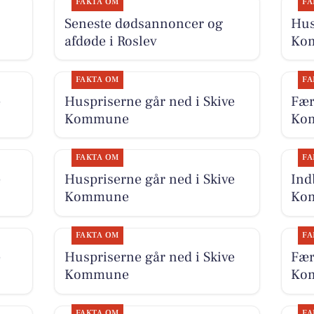
FAKTA OM
FA
Seneste dødsannoncer og
Hus
afdøde i Roslev
Ko
FAKTA OM
FA
e
Huspriserne går ned i Skive
Fær
Kommune
Kom
FAKTA OM
FA
e
Huspriserne går ned i Skive
Ind
Kommune
Kom
FAKTA OM
FA
e
Huspriserne går ned i Skive
Fær
Kommune
Kom
FAKTA OM
FA