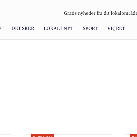
Gratis nyheder fra
dit
lokalområde
V
DET SKER
LOKALT NYT
SPORT
VEJRET