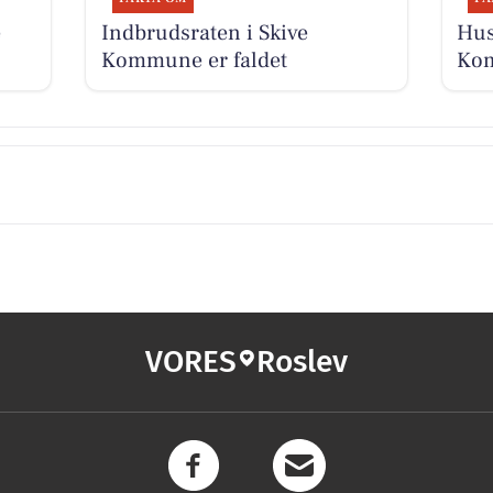
e
Indbrudsraten i Skive
Hus
Kommune er faldet
Ko
VORES
Roslev