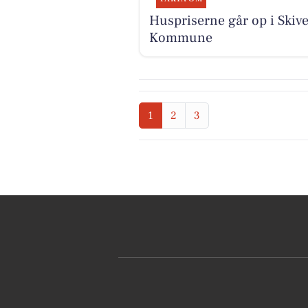
Huspriserne går op i Skiv
Kommune
1
2
3