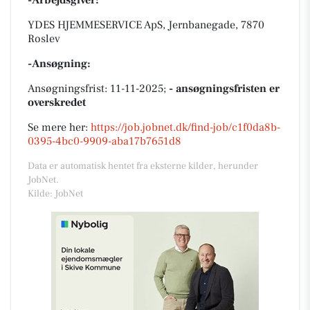
-Arbejdsgiver:
YDES HJEMMESERVICE ApS, Jernbanegade, 7870
Roslev
-Ansøgning:
Ansøgningsfrist: 11-11-2025;
- ansøgningsfristen er
overskredet
Se mere her:
https://job.jobnet.dk/find-job/c1f0da8b-
0395-4bc0-9909-aba17b7651d8
Data er automatisk hentet fra eksterne kilder, herunder
JobNet.
Kilde: JobNet