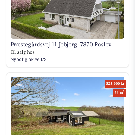
Præstegårdsvej 11 Jebjerg, 7870 Roslev
Til salg hos
Nybolig Skive I/S
525.000 kr
2
73 m