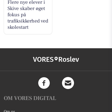
Flere nye elever i
Skive skaber øget
fokus på
trafiksikkerhed ved
skolestart
VORES
Roslev
OM VORES DIGITAL
Om os