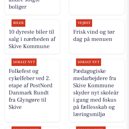
boliger
BILER
VEJRET
10 dyreste biler til
Frisk vind og tør
salg i nærheden af
dag på menuen
Skive Kommune
LOKALT NYT
LOKALT NYT
Folkefest og
Pædagogiske
cykelfeber ved 2.
medarbejdere fra
etape af PostNord
Skive Kommune
Danmark Rundt
skyder nyt skoleår
fra Glyngøre til
i gang med fokus
Skive
på fællesskab og
læringsmiljø