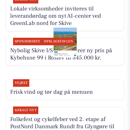
Lokale virksomheder inviteres til
leverandørdag om nyt AI-center ved
GreenLab nord for Skive
SPONSORERET
OPSLAGSTAVLEN
Nybolig Skive I/S præsenterer ny pris på
Kybehuse 99 i Roslev til 845.000 kr.
VEJRET
Frisk vind og tør dag på menuen
LOKALT NYT
Folkefest og cykelfeber ved 2. etape af
PostNord Danmark Rundt fra Glyngøre til