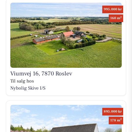
995.000 kr
2
160 m
Viumvej 16, 7870 Roslev
Til salg hos
Nybolig Skive I/S
895.000 kr
2
178 m