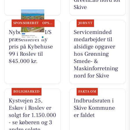
GreenLab nord for
Skive
SPONSORERET
OPSLAGSTAVLEN
JOBNYT
Nybolig Skive I/S
Serviceminded
præsenterer ny
medarbejder til
pris på Kybehuse
alsidige opgaver
99 i Roslev til
hos Grønning
845.000 kr.
Smede- &
Maskinforretning
nord for Skive
BOLIGMARKED
FAKTA OM
Kystvejen 25,
Indbrudsraten i
Eskov i Roslev er
Skive Kommune
solgt for 1.150.000
er faldet
- se køberen og 3
andre solgte