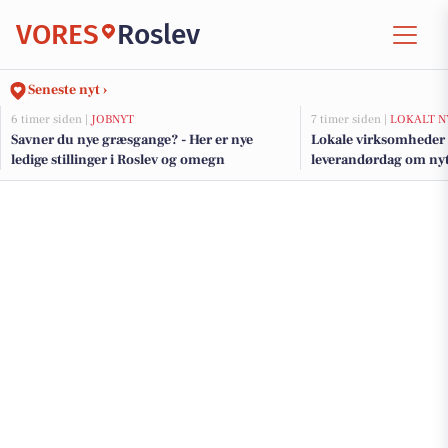
VORES
Roslev
Seneste nyt ›
6 timer siden |
JOBNYT
7 timer siden |
LOKALT N
Savner du nye græsgange? - Her er nye
Lokale virksomheder i
ledige stillinger i Roslev og omegn
leverandørdag om nyt
GreenLab nord for Sk