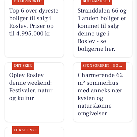
BOLIGMARKED
BOLIGMARKED
Top 6 over dyreste
Stranddalen 66 og
boliger til salg i
1 anden boliger er
Roslev. Priser op
kommet til salg
til 4.995.000 kr
denne uge i
Roslev - se
boligerne her.
DET SKER
SPONSORERET
BOLIGMARKED
Oplev Roslev
Charmerende 62
denne weekend:
m² sommerhus
Festivaler, natur
med anneks nær
og kultur
kysten og
naturskønne
omgivelser
LOKALT NYT