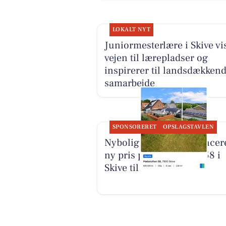
LOKALT NYT
Juniormesterlære i Skive vi
vejen til lærepladser og
inspirerer til landsdækken
samarbejde
SPONSORERET
OPSLAGSTAVLEN
Nybolig Skive I/S annoncer
ny pris på Mølletoften 58 i
Skive til 695.000 kr.