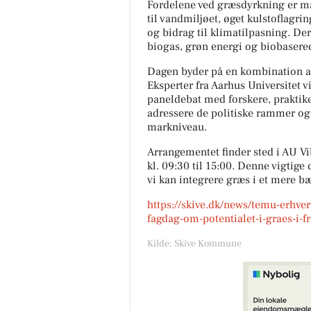
Fordelene ved græsdyrkning er m
til vandmiljøet, øget kulstoflagrin
og bidrag til klimatilpasning. De
biogas, grøn energi og biobasere
Dagen byder på en kombination af
Eksperter fra Aarhus Universitet v
paneldebat med forskere, praktike
adressere de politiske rammer og
markniveau.
Arrangementet finder sted i AU Vib
kl. 09:30 til 15:00. Denne vigtige
vi kan integrere græs i et mere b
https://skive.dk/news/temu-erhver
fagdag-om-potentialet-i-graes-i-
Kilde: Skive Kommune