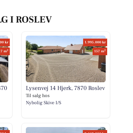
LG I ROSLEV
00 kr
1.995.000 kr
2
2
17 m
157 m
870
Lysenvej 14 Hjerk, 7870 Roslev
Til salg hos
Nybolig Skive I/S