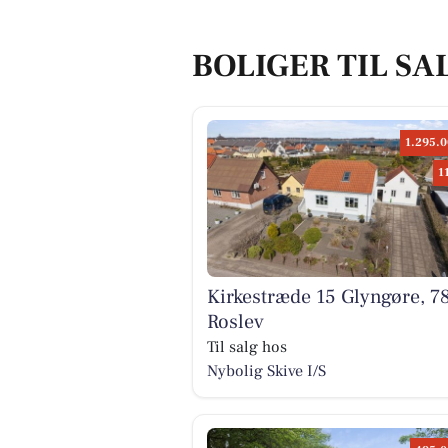
BOLIGER TIL SA
1.295.0
1
Kirkestræde 15 Glyngøre, 7
Roslev
Til salg hos
Nybolig Skive I/S