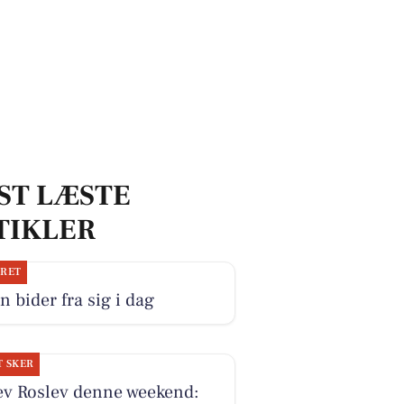
ST LÆSTE
TIKLER
JRET
n bider fra sig i dag
T SKER
ev Roslev denne weekend: