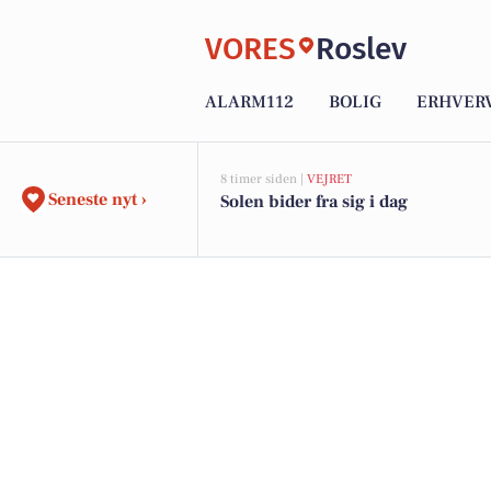
VORES
Roslev
ALARM112
BOLIG
ERHVER
8 timer siden |
VEJRET
Seneste nyt ›
Solen bider fra sig i dag