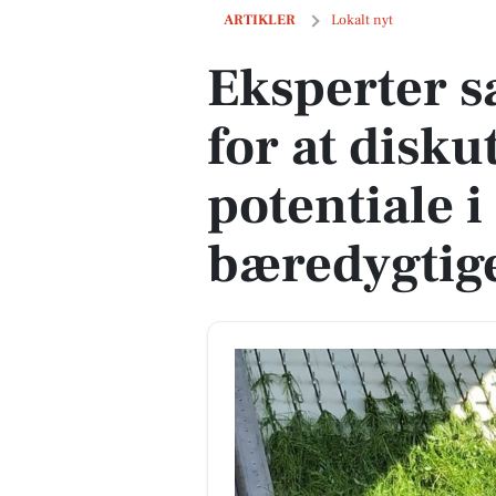
Eksperter samles i Viborg for at disku
ARTIKLER
Lokalt nyt
Eksperter s
for at disku
potentiale i
bæredygtig