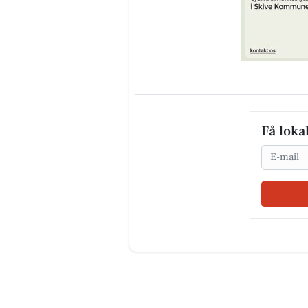
Få loka
Email