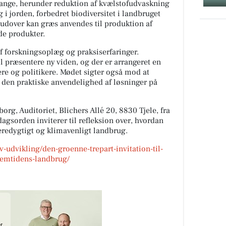
ange, herunder reduktion af kvælstofudvaskning
g i jorden, forbedret biodiversitet i landbruget
rudover kan græs anvendes til produktion af
de produkter.
 forskningsoplæg og praksiserfaringer.
il præsentere ny viden, og der er arrangeret en
re og politikere. Mødet sigter også mod at
 den praktiske anvendelighed af løsninger på
org, Auditoriet, Blichers Allé 20, 8830 Tjele, fra
 dagsorden inviterer til refleksion over, hvordan
æredygtigt og klimavenligt landbrug.
v-udvikling/den-groenne-trepart-invitation-til-
fremtidens-landbrug/