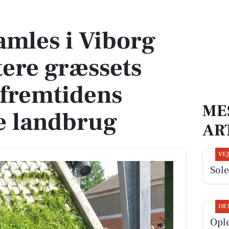
tere græssets potentiale i fremtidens bæredygtige landbrug
amles i Viborg
tere græssets
 fremtidens
ME
e landbrug
AR
VE
Sole
DE
Opl