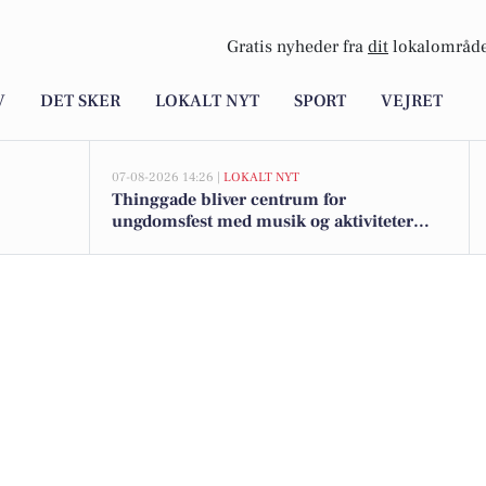
Gratis nyheder fra
dit
lokalområde
V
DET SKER
LOKALT NYT
SPORT
VEJRET
07-08-2026 14:26 |
LOKALT NYT
Thinggade bliver centrum for
ungdomsfest med musik og aktiviteter
under Skives 700-års jubilæum