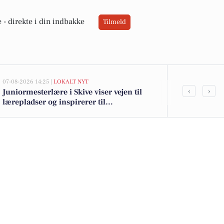
 -
direkte i din indbakke
Tilmeld
07-08-2026 14:25 |
LOKALT NYT
07-08-2026 14:16
‹
›
Juniormesterlære i Skive viser vejen til
10 dyreste bi
lærepladser og inspirerer til
Skive Komm
landsdækkende samarbejde