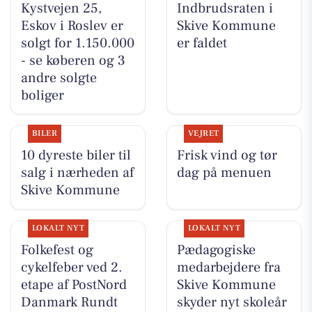
Kystvejen 25,
Indbrudsraten i
Eskov i Roslev er
Skive Kommune
solgt for 1.150.000
er faldet
- se køberen og 3
andre solgte
boliger
BILER
VEJRET
10 dyreste biler til
Frisk vind og tør
salg i nærheden af
dag på menuen
Skive Kommune
LOKALT NYT
LOKALT NYT
Folkefest og
Pædagogiske
cykelfeber ved 2.
medarbejdere fra
etape af PostNord
Skive Kommune
Danmark Rundt
skyder nyt skoleår