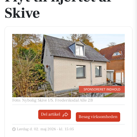
Skive
Foto: Nybolig Skive I/S
.
Frederiksdal Alle 2B
Del artikel
Besøg virksomheden
Lørdag d. 02. maj 2026 - kl. 15:05