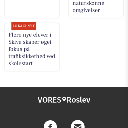
naturskønne
omgivelser
LOKALT NYT
Flere nye elever i
Skive skaber øget
fokus på
trafiksikkerhed ved
skolestart
VORES
Roslev