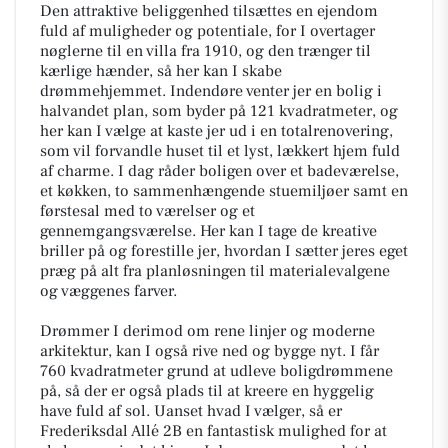
Den attraktive beliggenhed tilsættes en ejendom
fuld af muligheder og potentiale, for I overtager
nøglerne til en villa fra 1910, og den trænger til
kærlige hænder, så her kan I skabe
drømmehjemmet. Indendøre venter jer en bolig i
halvandet plan, som byder på 121 kvadratmeter, og
her kan I vælge at kaste jer ud i en totalrenovering,
som vil forvandle huset til et lyst, lækkert hjem fuld
af charme. I dag råder boligen over et badeværelse,
et køkken, to sammenhængende stuemiljøer samt en
førstesal med to værelser og et
gennemgangsværelse. Her kan I tage de kreative
briller på og forestille jer, hvordan I sætter jeres eget
præg på alt fra planløsningen til materialevalgene
og væggenes farver.
Drømmer I derimod om rene linjer og moderne
arkitektur, kan I også rive ned og bygge nyt. I får
760 kvadratmeter grund at udleve boligdrømmene
på, så der er også plads til at kreere en hyggelig
have fuld af sol. Uanset hvad I vælger, så er
Frederiksdal Allé 2B en fantastisk mulighed for at