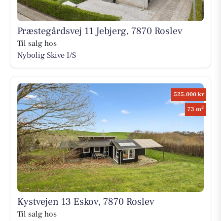
Præstegårdsvej 11 Jebjerg, 7870 Roslev
Til salg hos
Nybolig Skive I/S
525.000 kr
2
73 m
Kystvejen 13 Eskov, 7870 Roslev
Til salg hos