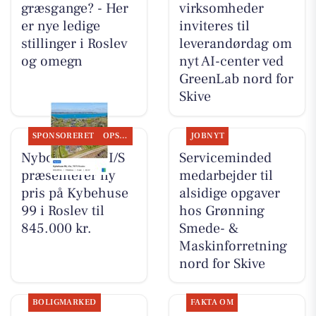
græsgange? - Her
virksomheder
er nye ledige
inviteres til
stillinger i Roslev
leverandørdag om
og omegn
nyt AI-center ved
GreenLab nord for
Skive
SPONSORERET
OPSLAGSTAVLEN
JOBNYT
Nybolig Skive I/S
Serviceminded
præsenterer ny
medarbejder til
pris på Kybehuse
alsidige opgaver
99 i Roslev til
hos Grønning
845.000 kr.
Smede- &
Maskinforretning
nord for Skive
BOLIGMARKED
FAKTA OM