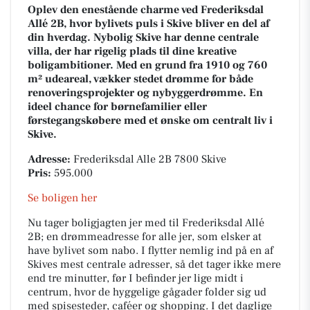
Oplev den enestående charme ved Frederiksdal
Allé 2B, hvor bylivets puls i Skive bliver en del af
din hverdag. Nybolig Skive har denne centrale
villa, der har rigelig plads til dine kreative
boligambitioner. Med en grund fra 1910 og 760
m² udeareal, vækker stedet drømme for både
renoveringsprojekter og nybyggerdrømme. En
ideel chance for børnefamilier eller
førstegangskøbere med et ønske om centralt liv i
Skive.
Adresse:
Frederiksdal Alle 2B 7800 Skive
Pris:
595.000
Se boligen her
Nu tager boligjagten jer med til Frederiksdal Allé
2B; en drømmeadresse for alle jer, som elsker at
have bylivet som nabo. I flytter nemlig ind på en af
Skives mest centrale adresser, så det tager ikke mere
end tre minutter, før I befinder jer lige midt i
centrum, hvor de hyggelige gågader folder sig ud
med spisesteder, caféer og shopping. I det daglige