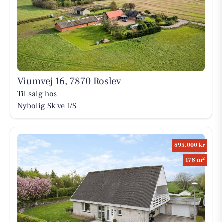
Viumvej 16, 7870 Roslev
Til salg hos
Nybolig Skive I/S
895.000 kr
2
178 m