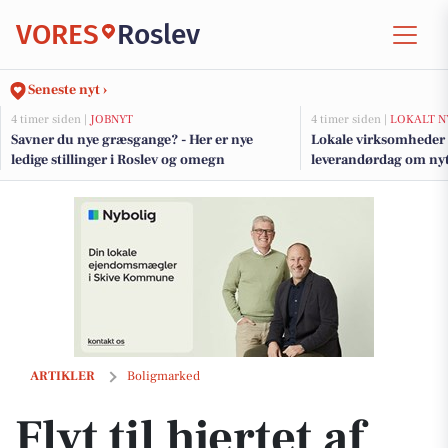
VORES
Roslev
Seneste nyt ›
4 timer siden |
JOBNYT
4 timer siden |
LOKALT N
Savner du nye græsgange? - Her er nye
Lokale virksomheder i
ledige stillinger i Roslev og omegn
leverandørdag om nyt
GreenLab nord for Sk
Flyt til hjertet af Skive
ARTIKLER
Boligmarked
Flyt til hjertet af