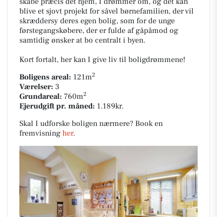
skabe præcis det hjem, I drømmer om, og det kan
blive et sjovt projekt for såvel børnefamilien, der vil
skræddersy deres egen bolig, som for de unge
førstegangskøbere, der er fulde af gåpåmod og
samtidig ønsker at bo centralt i byen.
Kort fortalt, her kan I give liv til boligdrømmene!
2
Boligens areal:
121m
Værelser:
3
2
Grundareal:
760m
Ejerudgift pr. måned:
1.189kr.
Skal I udforske boligen nærmere? Book en
fremvisning
her
.