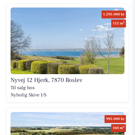
1.295.000 kr
2
152 m
Nyvej 12 Hjerk, 7870 Roslev
Til salg hos
Nybolig Skive I/S
995.000 kr
2
160 m