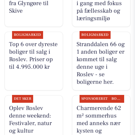
fra Glyngøre til
i gang med fokus
Skive
på fællesskab og
læringsmiljø
BOLIGMARKED
BOLIGMARKED
Top 6 over dyreste
Stranddalen 66 og
boliger til salg i
1 anden boliger er
Roslev. Priser op
kommet til salg
til 4.995.000 kr
denne uge i
Roslev - se
boligerne her.
DET SKER
SPONSORERET
BOLIGMARKED
Oplev Roslev
Charmerende 62
denne weekend:
m² sommerhus
Festivaler, natur
med anneks nær
og kultur
kysten og