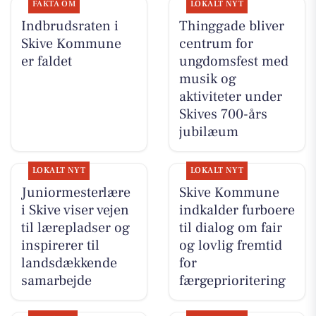
FAKTA OM
LOKALT NYT
Indbrudsraten i
Thinggade bliver
Skive Kommune
centrum for
er faldet
ungdomsfest med
musik og
aktiviteter under
Skives 700-års
jubilæum
LOKALT NYT
LOKALT NYT
Juniormesterlære
Skive Kommune
i Skive viser vejen
indkalder furboere
til lærepladser og
til dialog om fair
inspirerer til
og lovlig fremtid
landsdækkende
for
samarbejde
færgeprioritering