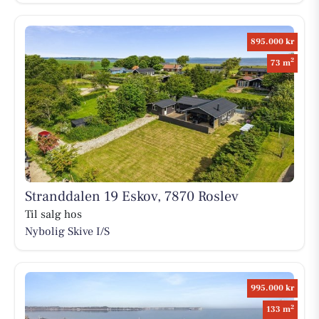
895.000 kr
2
73 m
Stranddalen 19 Eskov, 7870 Roslev
Til salg hos
Nybolig Skive I/S
995.000 kr
2
133 m