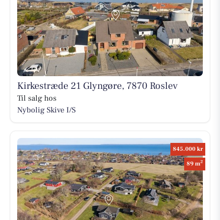
Kirkestræde 21 Glyngøre, 7870 Roslev
Til salg hos
Nybolig Skive I/S
845.000 kr
2
89 m