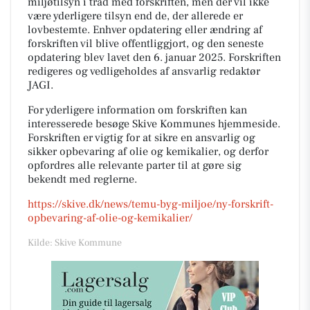
miljøtilsyn i tråd med forskriften, men der vil ikke
være yderligere tilsyn end de, der allerede er
lovbestemte. Enhver opdatering eller ændring af
forskriften vil blive offentliggjort, og den seneste
opdatering blev lavet den 6. januar 2025. Forskriften
redigeres og vedligeholdes af ansvarlig redaktør
JAGI.
For yderligere information om forskriften kan
interesserede besøge Skive Kommunes hjemmeside.
Forskriften er vigtig for at sikre en ansvarlig og
sikker opbevaring af olie og kemikalier, og derfor
opfordres alle relevante parter til at gøre sig
bekendt med reglerne.
https://skive.dk/news/temu-byg-miljoe/ny-forskrift-
opbevaring-af-olie-og-kemikalier/
Kilde: Skive Kommune