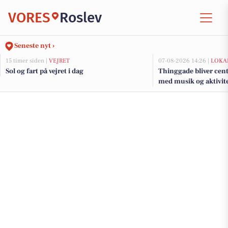
VORES
Roslev
Seneste nyt ›
15 timer siden |
VEJRET
07-08-2026 14:26 |
LOKA
Sol og fart på vejret i dag
Thinggade bliver cen
med musik og aktivite
års jubilæum