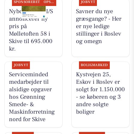
SPONSORERET
OPSLAGSTAVLEN
JOBNYT
Nybolig Skive I/S
Savner du nye
annoncerer ny
græsgange? - Her
pris på
er nye ledige
Mølletoften 58 i
stillinger i Roslev
Skive til 695.000
og omegn
kr.
JOBNYT
BOLIGMARKED
Serviceminded
Kystvejen 25,
medarbejder til
Eskov i Roslev er
alsidige opgaver
solgt for 1.150.000
hos Grønning
- se køberen og 3
Smede- &
andre solgte
Maskinforretning
boliger
nord for Skive