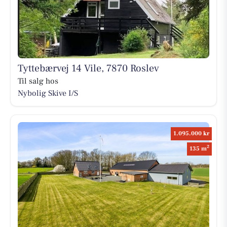
Tyttebærvej 14 Vile, 7870 Roslev
Til salg hos
Nybolig Skive I/S
1.095.000 kr
2
135 m