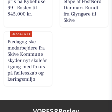
pris på Kybehuse
etape af PostNord
99 i Roslev til
Danmark Rundt
845.000 kr.
fra Glyngøre til
Skive
LOKALT NYT
Pædagogiske
medarbejdere fra
Skive Kommune
skyder nyt skoleår
i gang med fokus
på fællesskab og
læringsmiljø
VORES
Roslev