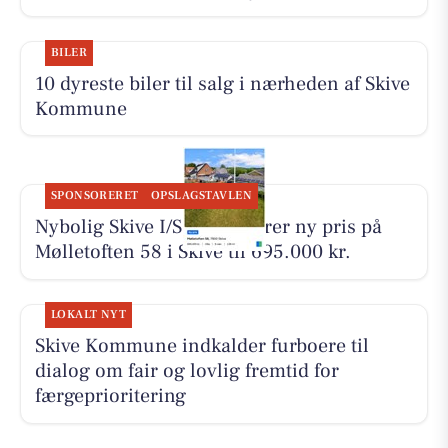
BILER
10 dyreste biler til salg i nærheden af Skive
Kommune
SPONSORERET
OPSLAGSTAVLEN
Nybolig Skive I/S annoncerer ny pris på
Mølletoften 58 i Skive til 695.000 kr.
LOKALT NYT
Skive Kommune indkalder furboere til
dialog om fair og lovlig fremtid for
færgeprioritering