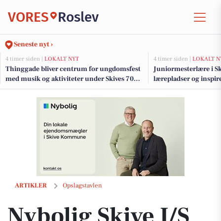
VORES
Roslev
Seneste nyt ›
4 timer siden |
LOKALT NYT
4 timer siden |
LOKALT N
Thinggade bliver centrum for ungdomsfest
Juniormesterlære i Ski
med musik og aktiviteter under Skives 700-
lærepladser og inspir
års jubilæum
samarbejde
Nybolig Skive I/S præsenterer rummelig familievilla på Højlundsvej 
ARTIKLER
Opslagstavlen
Nybolig Skive I/S