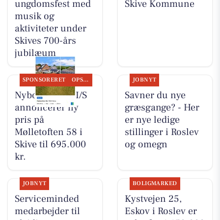
ungdomsfest med
Skive Kommune
musik og
aktiviteter under
Skives 700-års
jubilæum
SPONSORERET
OPSLAGSTAVLEN
JOBNYT
Nybolig Skive I/S
Savner du nye
annoncerer ny
græsgange? - Her
pris på
er nye ledige
Mølletoften 58 i
stillinger i Roslev
Skive til 695.000
og omegn
kr.
JOBNYT
BOLIGMARKED
Serviceminded
Kystvejen 25,
medarbejder til
Eskov i Roslev er