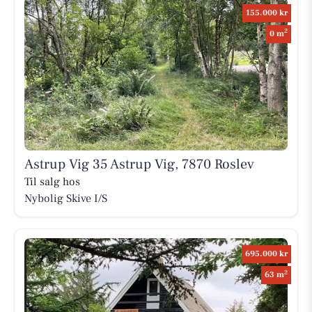
155.000 kr
2
0 m
Astrup Vig 35 Astrup Vig, 7870 Roslev
Til salg hos
Nybolig Skive I/S
695.000 kr
2
63 m