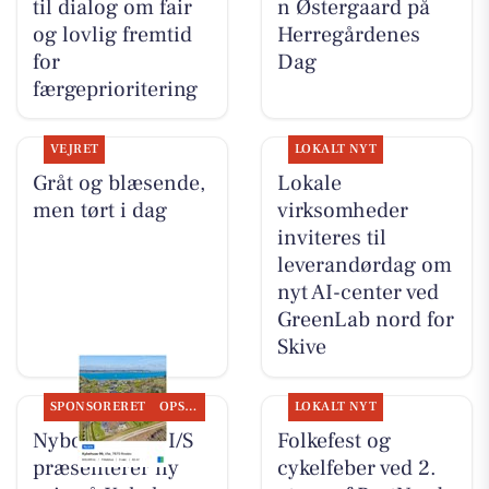
til dialog om fair
n Østergaard på
og lovlig fremtid
Herregårdenes
for
Dag
færgeprioritering
VEJRET
LOKALT NYT
Gråt og blæsende,
Lokale
men tørt i dag
virksomheder
inviteres til
leverandørdag om
nyt AI-center ved
GreenLab nord for
Skive
SPONSORERET
OPSLAGSTAVLEN
LOKALT NYT
Nybolig Skive I/S
Folkefest og
præsenterer ny
cykelfeber ved 2.