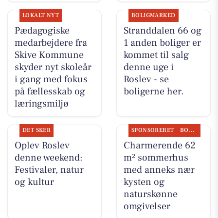
LOKALT NYT
BOLIGMARKED
Pædagogiske
Stranddalen 66 og
medarbejdere fra
1 anden boliger er
Skive Kommune
kommet til salg
skyder nyt skoleår
denne uge i
i gang med fokus
Roslev - se
på fællesskab og
boligerne her.
læringsmiljø
DET SKER
SPONSORERET
BOLIGMARKED
Oplev Roslev
Charmerende 62
denne weekend:
m² sommerhus
Festivaler, natur
med anneks nær
og kultur
kysten og
naturskønne
omgivelser