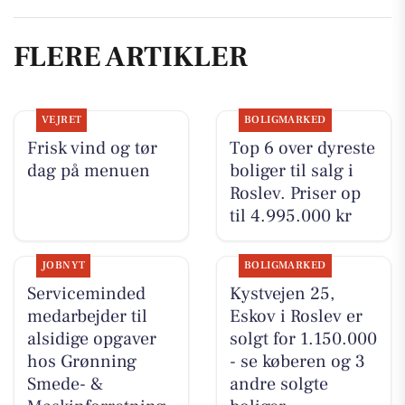
FLERE ARTIKLER
VEJRET
BOLIGMARKED
Frisk vind og tør
Top 6 over dyreste
dag på menuen
boliger til salg i
Roslev. Priser op
til 4.995.000 kr
JOBNYT
BOLIGMARKED
Serviceminded
Kystvejen 25,
medarbejder til
Eskov i Roslev er
alsidige opgaver
solgt for 1.150.000
hos Grønning
- se køberen og 3
Smede- &
andre solgte