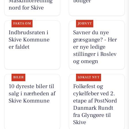
Maskinforretning
boliger
nord for Skive
FAKTA OM
JOBNYT
Indbrudsraten i
Savner du nye
Skive Kommune
græsgange? - Her
er faldet
er nye ledige
stillinger i Roslev
og omegn
BILER
LOKALT NYT
10 dyreste biler til
Folkefest og
salg i nærheden af
cykelfeber ved 2.
Skive Kommune
etape af PostNord
Danmark Rundt
fra Glyngøre til
Skive