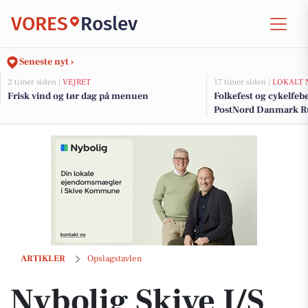
VORES
Roslev
Seneste nyt ›
2 timer siden |
VEJRET
17 timer siden |
LOKALT 
Frisk vind og tør dag på menuen
Folkefest og cykelfebe
PostNord Danmark Run
Skive
Nybolig Skive I/S sælger villa i Balling: Nytt kapitel begynder for køb
ARTIKLER
Opslagstavlen
Nybolig Skive I/S