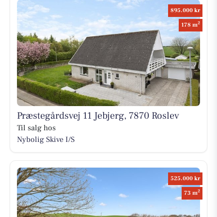
895.000 kr
2
178 m
Præstegårdsvej 11 Jebjerg, 7870 Roslev
Til salg hos
Nybolig Skive I/S
525.000 kr
2
73 m