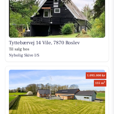
Tyttebærvej 14 Vile, 7870 Roslev
Til salg hos
Nybolig Skive I/S
1.095.000 kr
2
135 m