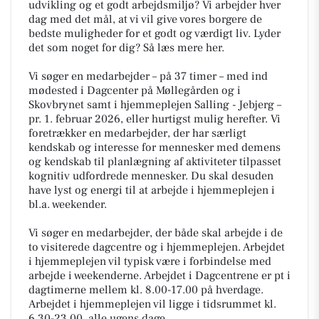
udvikling og et godt arbejdsmiljø? Vi arbejder hver
dag med det mål, at vi vil give vores borgere de
bedste muligheder for et godt og værdigt liv. Lyder
det som noget for dig? Så læs mere her.
Vi søger en medarbejder – på 37 timer – med ind
mødested i Dagcenter på Møllegården og i
Skovbrynet samt i hjemmeplejen Salling - Jebjerg –
pr. 1. februar 2026, eller hurtigst mulig herefter. Vi
foretrækker en medarbejder, der har særligt
kendskab og interesse for mennesker med demens
og kendskab til planlægning af aktiviteter tilpasset
kognitiv udfordrede mennesker. Du skal desuden
have lyst og energi til at arbejde i hjemmeplejen i
bl.a. weekender.
Vi søger en medarbejder, der både skal arbejde i de
to visiterede dagcentre og i hjemmeplejen. Arbejdet
i hjemmeplejen vil typisk være i forbindelse med
arbejde i weekenderne. Arbejdet i Dagcentrene er pt i
dagtimerne mellem kl. 8.00-17.00 på hverdage.
Arbejdet i hjemmeplejen vil ligge i tidsrummet kl.
6.30-23.00, alle ugens dage.