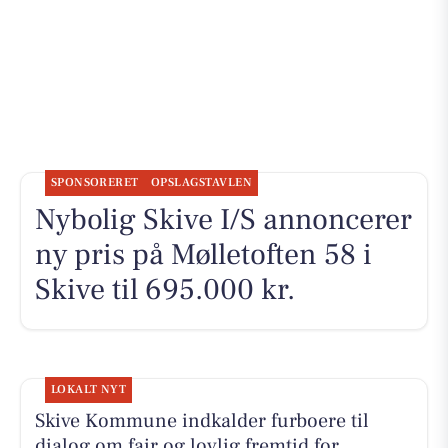
SPONSORERET
OPSLAGSTAVLEN
Nybolig Skive I/S annoncerer
ny pris på Mølletoften 58 i
Skive til 695.000 kr.
LOKALT NYT
Skive Kommune indkalder furboere til
dialog om fair og lovlig fremtid for