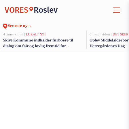
VORES
Roslev
Seneste nyt ›
4 timer siden |
LOKALT NYT
6 timer siden |
DET SKER
Skive Kommune indkalder furboere til
Oplev Middelalderbor
dialog om fair og lovlig fremtid for
Herregårdenes Dag
færgeprioritering