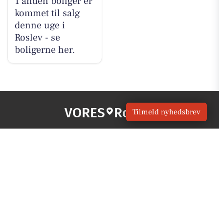
1 anden boliger er
kommet til salg
denne uge i
Roslev - se
boligerne her.
VORES
Roslev
Tilmeld nyhedsbrev
OM VORES DIGITAL
Om os