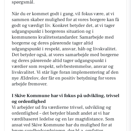
spørgsmål.
Når du er kommet godt i gang, vil fokus være, at vi
sammen skaber mulighed for at vores borgere kan få
godt og værdigt liv. Konkret betyder det, at vi tager
udgangspunkt i borgerens situation og i
kommunens kvalitetsstandarder. Samarbejde med
borgerne og deres pårørende tager altid
udgangspunkt i respekt, ansvar, håb og livskvalitet.
Det betyder også, at vores samarbejde med borgerne
og deres pårørende altid tager udgangspunkt i
værdier som respekt, selvbestemmelse, ansvar og
livskvalitet. Vi står lige foran implementering af den
nye Ældrelov, der får en positiv betydning for vores
arbejde fremover.
I Skive Kommune har vi fokus på udvikling, trivsel
og ordentlighed
Vi arbejder ud fra værdierne trivsel, udvikling og
ordentlighed – det betyder blandt andet at vi har
værdibaseret ledelse og en lav magtdistance. Som
ansat ved Skive Kommune har du mulighed for at
bruge sundhedsordningen, der bl.a. omfatter