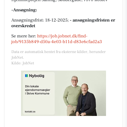
-Ansøgning:
Ansøgningsfrist: 18-12-2025;
- ansøgningsfristen er
overskredet
Se mere her:
https://job.jobnet.dk/find-
job/9135b849-d50a-4e03-b11d-d83e6cfad2a3
Data er automatisk hentet fra eksterne kilder, herunder
JobNet.
Kilde: JobNet