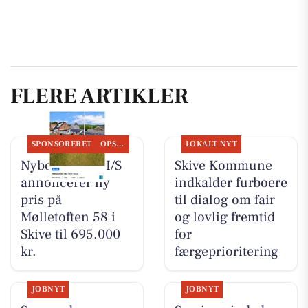
FLERE ARTIKLER
SPONSORERET
OPSLAGSTAVLEN
LOKALT NYT
Nybolig Skive I/S
Skive Kommune
annoncerer ny
indkalder furboere
pris på
til dialog om fair
Mølletoften 58 i
og lovlig fremtid
Skive til 695.000
for
kr.
færgeprioritering
JOBNYT
JOBNYT