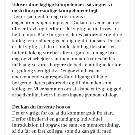
Udover dine faglige kompetencer, så vægter vi
også dine personlige kompetencer højt
Der er sjældent to dage der er ens i
dagcentrene/hjemmeplejen. Du kan forvente, at der
ofte er travlt og derfor er det vigtigt at du trives i et
højt tempo. Både borgerne, deres pårørende og dine
kollegaer er afhængige af dig og din indsats. Derfor
er det vigtigt, at du er mødestabil og fleksibel. Vi
løfter i flok og stræber efter at gøre os umage hver
dag og vi arbejder sammen om at nå vores fælles
mål; at give vores borgere de bedste muligheder for
et godt og værdigt liv. Det gør vi ud fra en
anerkendende og respektfuld tilgang til både
borgerne, deres pårørende og til hinanden som
kollegaer. Vi er sammen om at skabe et trygt og godt
arbejdsmiljø, hvor vi løser tingene gennem dialog.
Det kan du forvente hos os
Det er vigtigt for os, at du kommer godt fra start.
Derfor tilbyder vi en grundig og individuel
introduktion til opgaverne samt en mentorordning,
så du får en fast kollega, som du kan gå til med