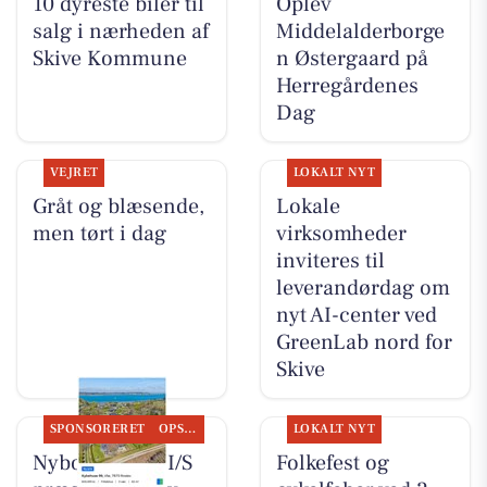
10 dyreste biler til
Oplev
salg i nærheden af
Middelalderborge
Skive Kommune
n Østergaard på
Herregårdenes
Dag
VEJRET
LOKALT NYT
Gråt og blæsende,
Lokale
men tørt i dag
virksomheder
inviteres til
leverandørdag om
nyt AI-center ved
GreenLab nord for
Skive
SPONSORERET
OPSLAGSTAVLEN
LOKALT NYT
Nybolig Skive I/S
Folkefest og