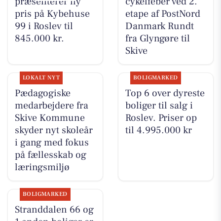
præsenterer ny
cykelfeber ved 2.
pris på Kybehuse
etape af PostNord
99 i Roslev til
Danmark Rundt
845.000 kr.
fra Glyngøre til
Skive
LOKALT NYT
BOLIGMARKED
Pædagogiske
Top 6 over dyreste
medarbejdere fra
boliger til salg i
Skive Kommune
Roslev. Priser op
skyder nyt skoleår
til 4.995.000 kr
i gang med fokus
på fællesskab og
læringsmiljø
BOLIGMARKED
Stranddalen 66 og