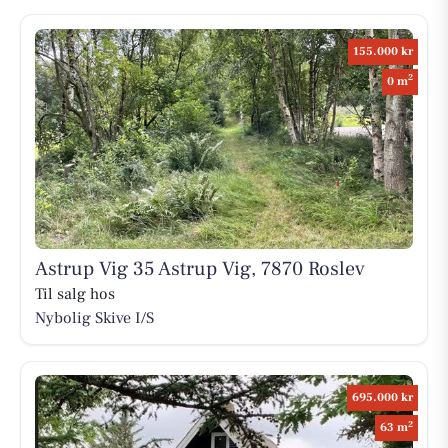
155.000 kr
2
0 m
Astrup Vig 35 Astrup Vig, 7870 Roslev
Til salg hos
Nybolig Skive I/S
695.000 kr
2
63 m