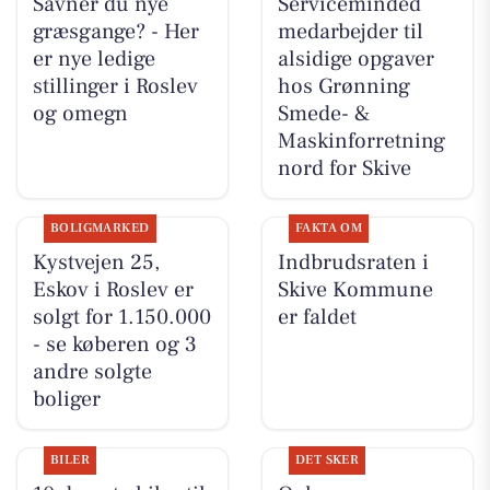
Savner du nye
Serviceminded
græsgange? - Her
medarbejder til
er nye ledige
alsidige opgaver
stillinger i Roslev
hos Grønning
og omegn
Smede- &
Maskinforretning
nord for Skive
BOLIGMARKED
FAKTA OM
Kystvejen 25,
Indbrudsraten i
Eskov i Roslev er
Skive Kommune
solgt for 1.150.000
er faldet
- se køberen og 3
andre solgte
boliger
BILER
DET SKER