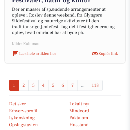
Festivaler, natur og kultur
Der er masser af spændende arrangementer at
opleve i Roslev denne weekend, fra Glyngøre
Sildefestival og naturrige aktiviteter til den
traditionsrige Jenlefest. Tag del i festlighederne og
oplev, hvad området har at byde på.
Kilde: Kultunaut
Læs hele artiklen her
Kopiér link
1
2
3
4
5
6
7
...
118
Det sker
Lokalt nyt
Erhvervsprofil
Mindeord
Lykønskning
Fakta om
Opslagstavlen
Husstand