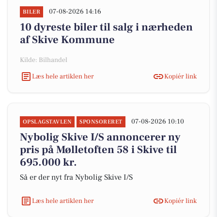
07-08-2026 14:16
BILER
10 dyreste biler til salg i nærheden
af Skive Kommune
Kilde: Bilhandel
Læs hele artiklen her
Kopiér link
07-08-2026 10:10
OPSLAGSTAVLEN
SPONSORERET
Nybolig Skive I/S annoncerer ny
pris på Mølletoften 58 i Skive til
695.000 kr.
Så er der nyt fra Nybolig Skive I/S
Læs hele artiklen her
Kopiér link