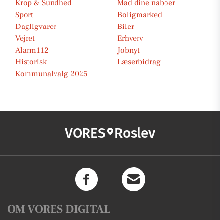
Krop & Sundhed
Mød dine naboer
Sport
Boligmarked
Dagligvarer
Biler
Vejret
Erhverv
Alarm112
Jobnyt
Historisk
Læserbidrag
Kommunalvalg 2025
VORES
Roslev
OM VORES DIGITAL