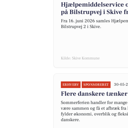
Hjælpemiddelservice og
på Bilstrupvej i Skive 
Fra 16. juni 2026 samles Hjælpemi
Bilstrupvej 2 i Skive.
Kilde: Skive Kommune
30-05-2
ERHVERV
SPONSORERET
Flere danskere tænker
Sommerferien handler for mange 
være sammen og få et afbræk fra 
fylder økonomi, overblik og fleks
danskere.