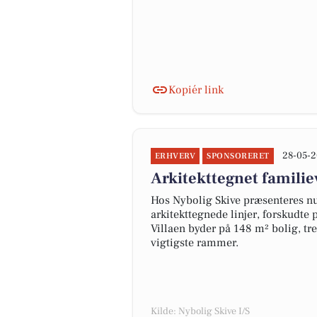
Kopiér link
28-05-2
ERHVERV
SPONSORERET
Arkitekttegnet familiev
Hos Nybolig Skive præsenteres nu 
arkitekttegnede linjer, forskudte 
Villaen byder på 148 m² bolig, tr
vigtigste rammer.
Kilde: Nybolig Skive I/S