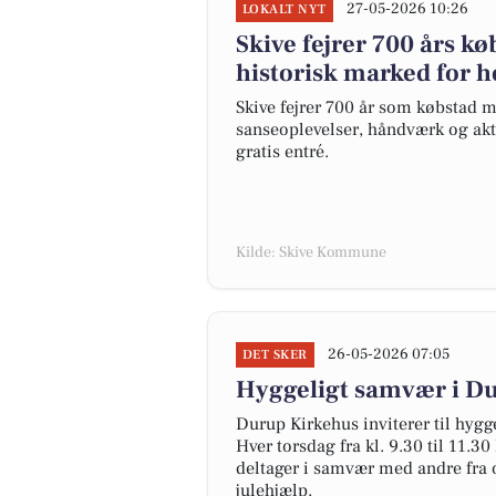
27-05-2026 10:26
LOKALT NYT
Skive fejrer 700 års 
historisk marked for h
Skive fejrer 700 år som købstad 
sanseoplevelser, håndværk og aktiv
gratis entré.
Kilde: Skive Kommune
26-05-2026 07:05
DET SKER
Hyggeligt samvær i Du
Durup Kirkehus inviterer til hyg
Hver torsdag fra kl. 9.30 til 11.3
deltager i samvær med andre fra o
julehjælp.