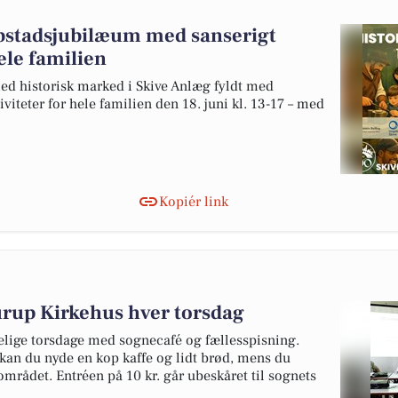
købstadsjubilæum med sanserigt
ele familien
med historisk marked i Skive Anlæg fyldt med
iteter for hele familien den 18. juni kl. 13-17 – med
Kopiér link
rup Kirkehus hver torsdag
gelige torsdage med sognecafé og fællesspisning.
0 kan du nyde en kop kaffe og lidt brød, mens du
mrådet. Entréen på 10 kr. går ubeskåret til sognets