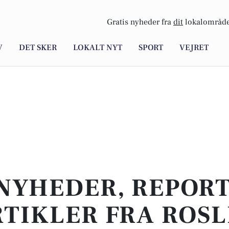
Gratis nyheder fra
dit
lokalområde
V
DET SKER
LOKALT NYT
SPORT
VEJRET
NYHEDER, REPOR
TIKLER FRA ROS