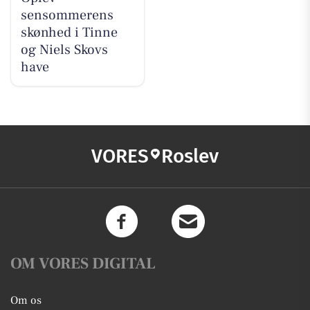
sensommerens
skønhed i Tinne
og Niels Skovs
have
VORES
Roslev
OM VORES DIGITAL
Om os