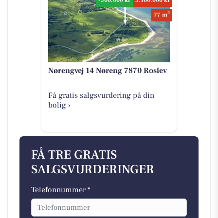
-300.000 kr
3.100.000 kr
2
77 m
Nørengvej 14 Nøreng 7870 Roslev
Få gratis salgsvurdering på din
bolig ›
FÅ TRE GRATIS
SALGSVURDERINGER
Telefonnummer *