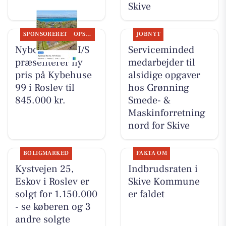
Skive
SPONSORERET
OPSLAGSTAVLEN
JOBNYT
Nybolig Skive I/S
Serviceminded
præsenterer ny
medarbejder til
pris på Kybehuse
alsidige opgaver
99 i Roslev til
hos Grønning
845.000 kr.
Smede- &
Maskinforretning
nord for Skive
BOLIGMARKED
FAKTA OM
Kystvejen 25,
Indbrudsraten i
Eskov i Roslev er
Skive Kommune
solgt for 1.150.000
er faldet
- se køberen og 3
andre solgte