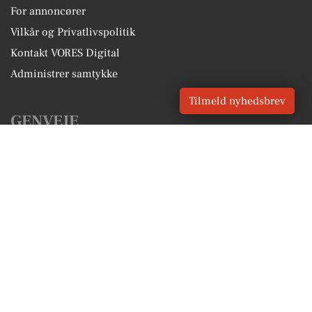
For annoncører
Vilkår og Privatlivspolitik
Kontakt VORES Digital
Administrer samtykke
Tilmeld nyhedsbrev
GENVEJE
Seneste nyt fra Roslev
Vores lokale erhverv
Kalenderen for Roslev
Fakta om Roslev
Erhvervsartikler
Skive Kommune
Få en gratis salgsvurdering
Sponsoreret indhold