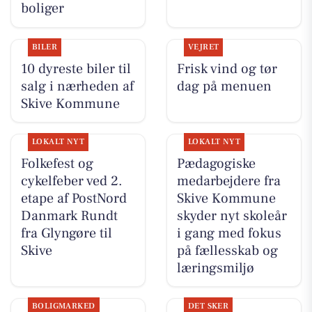
boliger
BILER
VEJRET
10 dyreste biler til
Frisk vind og tør
salg i nærheden af
dag på menuen
Skive Kommune
LOKALT NYT
LOKALT NYT
Folkefest og
Pædagogiske
cykelfeber ved 2.
medarbejdere fra
etape af PostNord
Skive Kommune
Danmark Rundt
skyder nyt skoleår
fra Glyngøre til
i gang med fokus
Skive
på fællesskab og
læringsmiljø
BOLIGMARKED
DET SKER