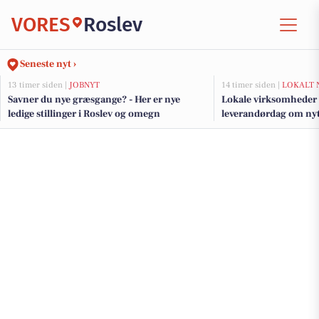
VORES
Roslev
Seneste nyt ›
13 timer siden |
JOBNYT
14 timer siden |
LOKALT 
Savner du nye græsgange? - Her er nye
Lokale virksomheder i
ledige stillinger i Roslev og omegn
leverandørdag om nyt
GreenLab nord for Sk