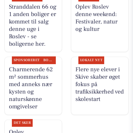
Stranddalen 66 og
Oplev Roslev
1 anden boliger er
denne weekend:
kommet til salg
Festivaler, natur
denne uge i
og kultur
Roslev - se
boligerne her.
SPONSORERET
BOLIGMARKED
LOKALT NYT
Charmerende 62
Flere nye elever i
m² sommerhus
Skive skaber øget
med anneks nær
fokus på
kysten og
trafiksikkerhed ved
naturskønne
skolestart
omgivelser
DET SKER
Oplev