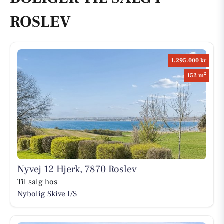
ROSLEV
1.295.000 kr
2
152 m
Nyvej 12 Hjerk, 7870 Roslev
Til salg hos
Nybolig Skive I/S