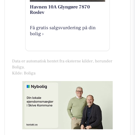
Havnen 10A Glyngøre 7870
Roslev
Få gratis salgsvurdering på din
bolig ›
Data er automatisk hentet fra eksterne kilder, herunder
Boliga.
Kilde: Boliga