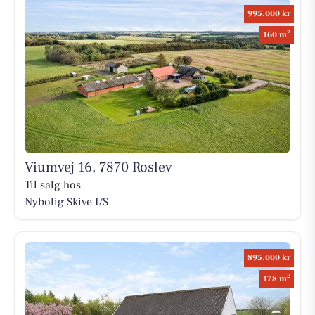
995.000 kr
2
160 m
Viumvej 16, 7870 Roslev
Til salg hos
Nybolig Skive I/S
895.000 kr
2
178 m