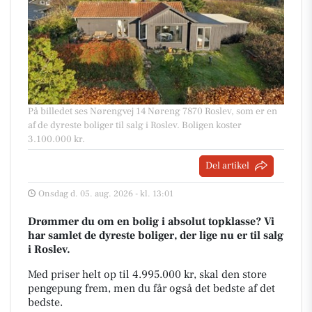
På billedet ses Nørengvej 14 Nøreng 7870 Roslev, som er en
af de dyreste boliger til salg i Roslev. Boligen koster
3.100.000 kr.
Del artikel
Onsdag d. 05. aug. 2026 - kl. 13:01
Drømmer du om en bolig i absolut topklasse? Vi
har samlet de dyreste boliger, der lige nu er til salg
i Roslev.
Med priser helt op til 4.995.000 kr, skal den store
pengepung frem, men du får også det bedste af det
bedste.