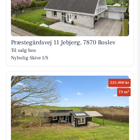
Præstegårdsvej 11 Jebjerg, 7870 Roslev
Til salg hos
Nybolig Skive I/S
525.000 kr
2
73 m