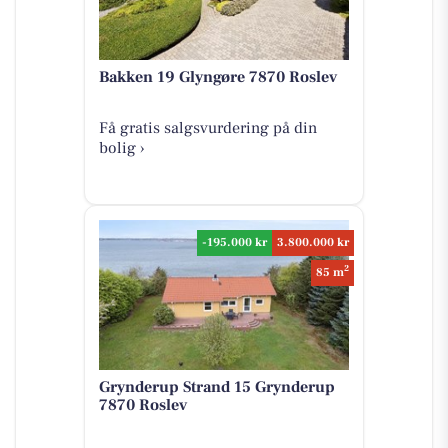
Bakken 19 Glyngøre 7870 Roslev
Få gratis salgsvurdering på din
bolig ›
-195.000 kr
3.800.000 kr
2
85 m
Grynderup Strand 15 Grynderup
7870 Roslev