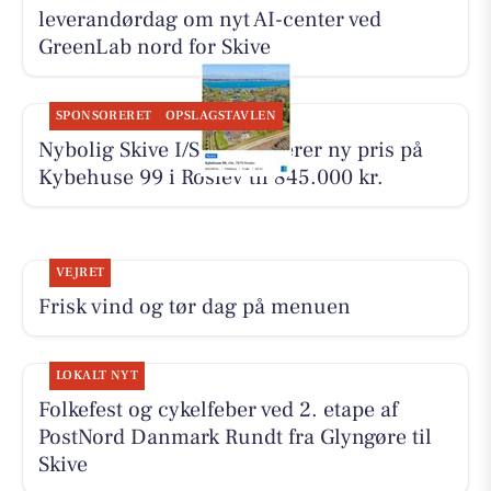
leverandørdag om nyt AI-center ved
GreenLab nord for Skive
SPONSORERET
OPSLAGSTAVLEN
Nybolig Skive I/S præsenterer ny pris på
Kybehuse 99 i Roslev til 845.000 kr.
VEJRET
Frisk vind og tør dag på menuen
LOKALT NYT
Folkefest og cykelfeber ved 2. etape af
PostNord Danmark Rundt fra Glyngøre til
Skive