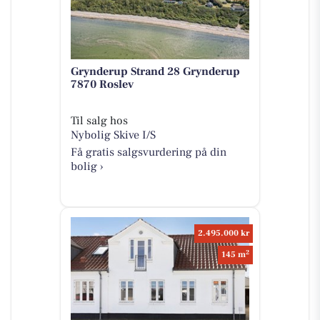
Grynderup Strand 28 Grynderup
7870 Roslev
Til salg hos
Nybolig Skive I/S
Få gratis salgsvurdering på din
bolig ›
2.495.000 kr
2
145 m