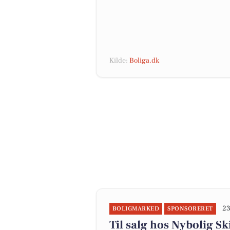
Kilde:
Boliga.dk
23
BOLIGMARKED
SPONSORERET
Til salg hos Nybolig 