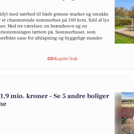
eidyl med nærhed til både grønne marker og smukke
er et charmerende sommerhus på 100 kvm, fuld af lys
er. Med tre værelser, en brændeovn og en
feriestemningen tættere på. Sommerhuset, som
perfekte oase for afslapning og hyggelige stunder
Kopiér link
r 1,9 mio. kroner - Se 5 andre boliger
une