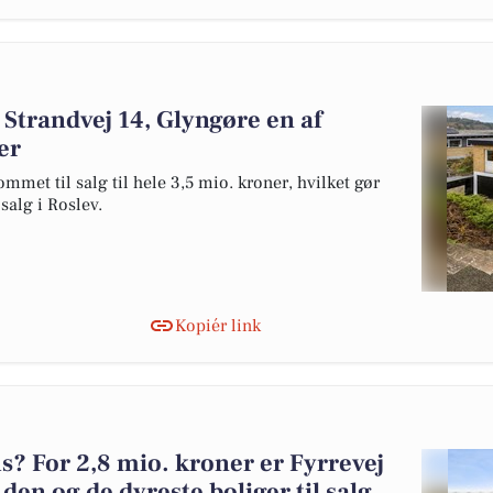
 Strandvej 14, Glyngøre en af
er
mmet til salg til hele 3,5 mio. kroner, hvilket gør
 salg i Roslev.
Kopiér link
 For 2,8 mio. kroner er Fyrrevej
 den og de dyreste boliger til salg