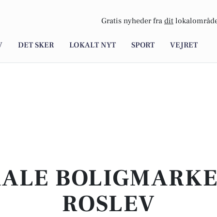
Gratis nyheder fra
dit
lokalområde
V
DET SKER
LOKALT NYT
SPORT
VEJRET
KALE BOLIGMARKED
ROSLEV