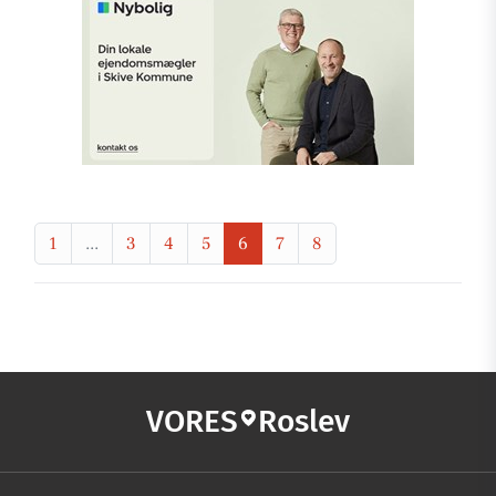
1
...
3
4
5
6
7
8
VORES
Roslev