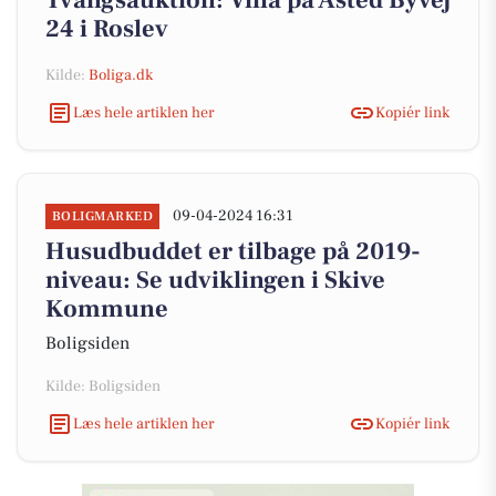
Tvangsauktion: Villa på Åsted Byvej
24 i Roslev
Kilde:
Boliga.dk
Læs hele artiklen her
Kopiér link
09-04-2024 16:31
BOLIGMARKED
Husudbuddet er tilbage på 2019-
niveau: Se udviklingen i Skive
Kommune
Boligsiden
Kilde: Boligsiden
Læs hele artiklen her
Kopiér link