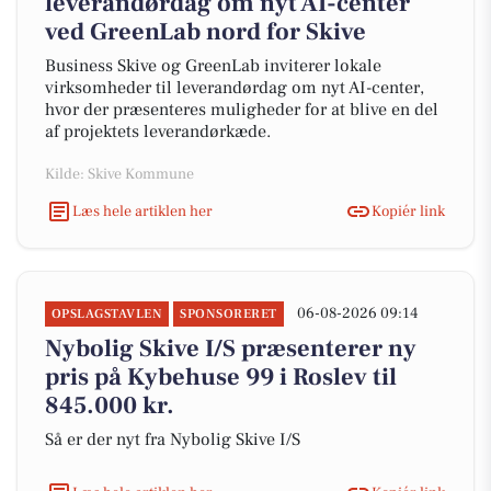
leverandørdag om nyt AI-center
ved GreenLab nord for Skive
Business Skive og GreenLab inviterer lokale
virksomheder til leverandørdag om nyt AI-center,
hvor der præsenteres muligheder for at blive en del
af projektets leverandørkæde.
Kilde: Skive Kommune
Læs hele artiklen her
Kopiér link
06-08-2026 09:14
OPSLAGSTAVLEN
SPONSORERET
Nybolig Skive I/S præsenterer ny
pris på Kybehuse 99 i Roslev til
845.000 kr.
Så er der nyt fra Nybolig Skive I/S