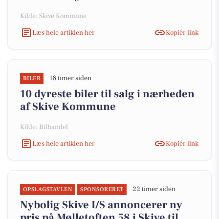
Kilde: Skive Kommune
Læs hele artiklen her
Kopiér link
18 timer siden
BILER
10 dyreste biler til salg i nærheden
af Skive Kommune
Kilde: Bilhandel
Læs hele artiklen her
Kopiér link
22 timer siden
OPSLAGSTAVLEN
SPONSORERET
Nybolig Skive I/S annoncerer ny
pris på Mølletoften 58 i Skive til