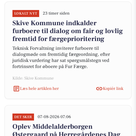
23 timer siden
LOKALT NYT
Skive Kommune indkalder
furboere til dialog om fair og lovlig
fremtid for færgeprioritering
Teknisk Forvaltning inviterer furboere til
dialogmøde om fremtidig færgeordning, efter
juridisk vurdering har sat spørgsmålstegn ved
fortrinsret for øboere på Fur Færge.
Kilde: Skive Kommune
Læs hele artiklen her
Kopiér link
07-08-2026 07:06
DET SKER
Oplev Middelalderborgen
Østergaard på Herregårdenes Dag