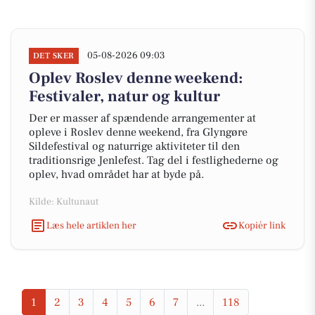
05-08-2026 09:03
DET SKER
Oplev Roslev denne weekend:
Festivaler, natur og kultur
Der er masser af spændende arrangementer at
opleve i Roslev denne weekend, fra Glyngøre
Sildefestival og naturrige aktiviteter til den
traditionsrige Jenlefest. Tag del i festlighederne og
oplev, hvad området har at byde på.
Kilde: Kultunaut
Læs hele artiklen her
Kopiér link
1
2
3
4
5
6
7
...
118