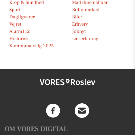
Krop & Sundhed
Mød dine naboer
Sport
Boligmarked
Dagligvarer
Biler
Vejret
Erhverv
Alarm112
Jobnyt
Historisk
Læserbidrag
Kommunalvalg 2025
VORES
Roslev
OM VORES DIGITAL