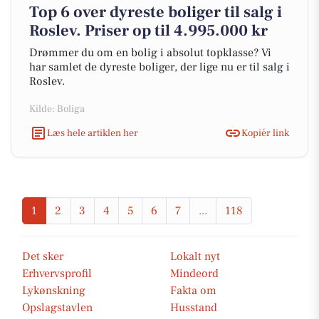
Top 6 over dyreste boliger til salg i
Roslev. Priser op til 4.995.000 kr
Drømmer du om en bolig i absolut topklasse? Vi
har samlet de dyreste boliger, der lige nu er til salg i
Roslev.
Kilde: Boliga
Læs hele artiklen her
Kopiér link
1
2
3
4
5
6
7
...
118
Det sker
Lokalt nyt
Erhvervsprofil
Mindeord
Lykønskning
Fakta om
Opslagstavlen
Husstand