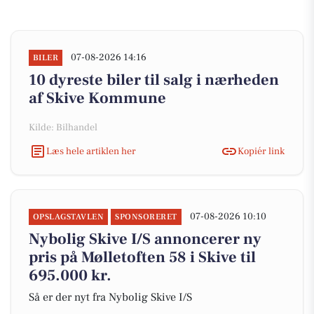
07-08-2026 14:16
BILER
10 dyreste biler til salg i nærheden
af Skive Kommune
Kilde: Bilhandel
Læs hele artiklen her
Kopiér link
07-08-2026 10:10
OPSLAGSTAVLEN
SPONSORERET
Nybolig Skive I/S annoncerer ny
pris på Mølletoften 58 i Skive til
695.000 kr.
Så er der nyt fra Nybolig Skive I/S