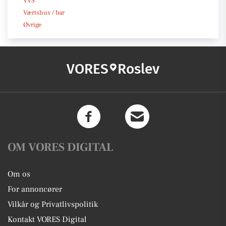
VVS
Værtshus / bar
Øvrige
VORES
Roslev
OM VORES DIGITAL
Om os
For annoncører
Vilkår og Privatlivspolitik
Kontakt VORES Digital