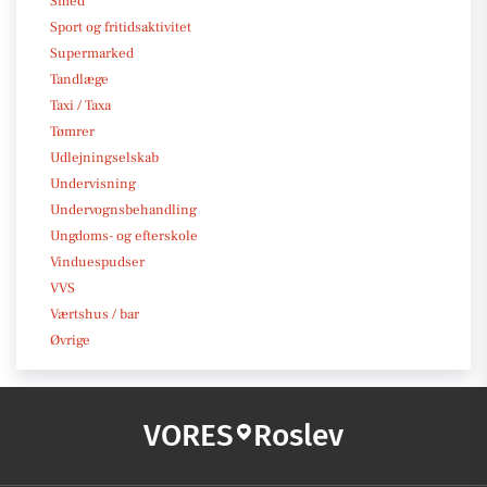
Smed
Sport og fritidsaktivitet
Supermarked
Tandlæge
Taxi / Taxa
Tømrer
Udlejningselskab
Undervisning
Undervognsbehandling
Ungdoms- og efterskole
Vinduespudser
VVS
Værtshus / bar
Øvrige
VORES
Roslev