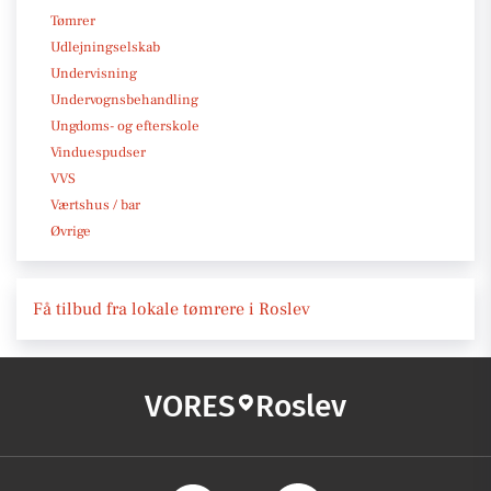
Tømrer
Udlejningselskab
Undervisning
Undervognsbehandling
Ungdoms- og efterskole
Vinduespudser
VVS
Værtshus / bar
Øvrige
Få tilbud fra lokale tømrere i Roslev
VORES
Roslev