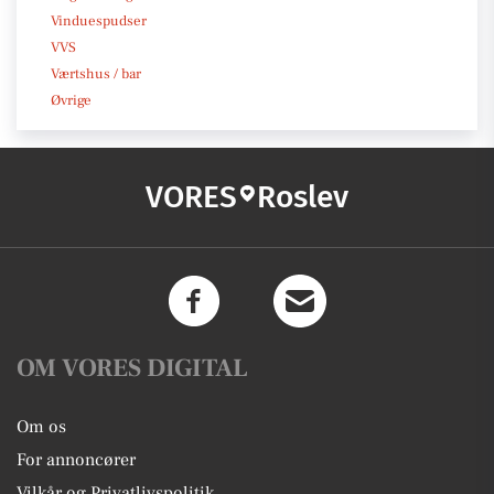
Vinduespudser
VVS
Værtshus / bar
Øvrige
VORES
Roslev
OM VORES DIGITAL
Om os
For annoncører
Vilkår og Privatlivspolitik