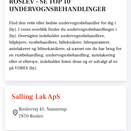
ROSLEV - SE TOP 10
UNDERVOGNSBEHANDLINGER
Find den rette
eller bedste undervognsbehandler
for dig i
[
by
]. I vores overblik finder du undervognsbehandlinger i
[
by
].
Oversigten indeholder undervognsbehandlere,
bilplejere, rustbehandlere, bilteknikere, bilreparatører,
autolakerer og bilmekanikere
, så uanset om du har brug for
en rustbehandling, undervognsbehandling, autolakering
eller et eftersyn,
indeholder listen disse
og er udvalgt af os
på VORES [
by
]
.
Salling Lak ApS
Roslevvej 41, Nannerup
7870 Roslev